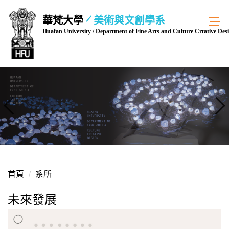
跳
華梵大學
美術與文創學系
到
Huafan University / Department of Fine Arts and Culture Crtative Des
主
要
內
容
區
首頁
系所
未來發展